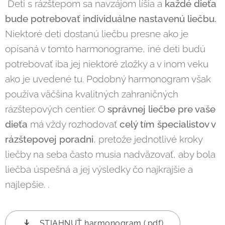
Deti s rázštepom sa navzájom líšia a
každé dieťa
bude potrebovať individuálne nastavenú
liečbu.
Niektoré deti dostanú liečbu presne ako je
opísaná v tomto harmonograme, iné deti budú
potrebovať iba jej niektoré zložky a v inom veku
ako je uvedené tu. Podobný harmonogram však
používa väčšina kvalitných zahraničných
rázštepových centier. O
správnej liečbe pre vaše
dieťa
má vždy rozhodovať
celý tím špecialistov v
rázštepovej poradni
, pretože jednotlivé kroky
liečby na seba často musia nadväzovať, aby bola
liečba úspešná a jej výsledky čo najkrajšie a
najlepšie. .
STIAHNUŤ harmonogram (.pdf)